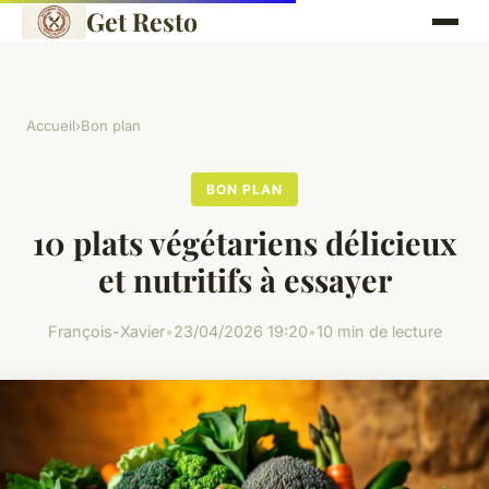
Get Resto
Accueil
›
Bon plan
BON PLAN
10 plats végétariens délicieux
et nutritifs à essayer
François-Xavier
•
23/04/2026 19:20
•
10 min de lecture