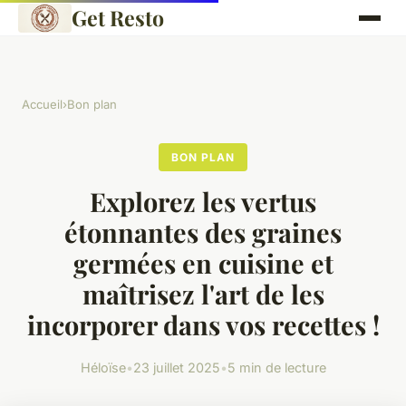
Get Resto
Accueil
›
Bon plan
BON PLAN
Explorez les vertus
étonnantes des graines
germées en cuisine et
maîtrisez l'art de les
incorporer dans vos recettes !
Héloïse
•
23 juillet 2025
•
5 min de lecture