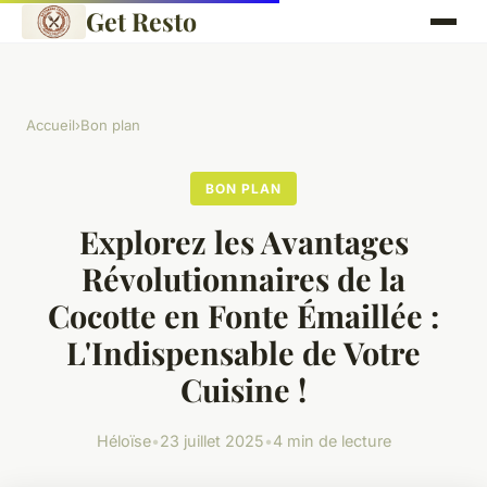
Get Resto
Accueil
›
Bon plan
BON PLAN
Explorez les Avantages
Révolutionnaires de la
Cocotte en Fonte Émaillée :
L'Indispensable de Votre
Cuisine !
Héloïse
•
23 juillet 2025
•
4 min de lecture