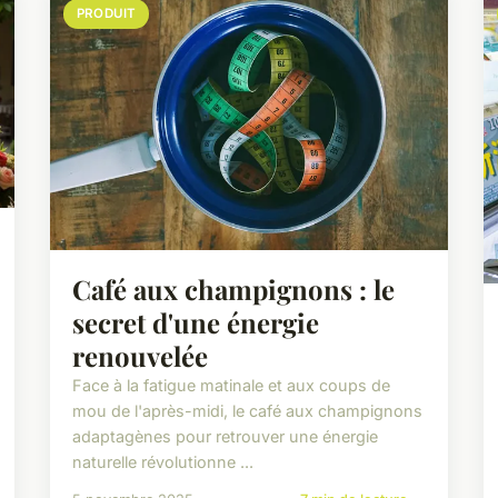
PRODUIT
Café aux champignons : le
secret d'une énergie
renouvelée
Face à la fatigue matinale et aux coups de
mou de l'après-midi, le café aux champignons
adaptagènes pour retrouver une énergie
naturelle révolutionne ...