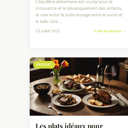
L'équilibre alimentaire est crucial pour la
croissance et le développement des enfants,
et cela inclut le juste dosage entre le sucré et
le salé. Une ...
23 juillet 2025
3 min de lecture →
PRODUIT
Les plats idéaux pour