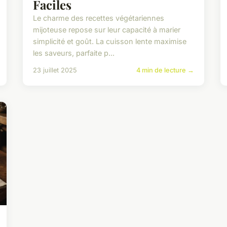
Faciles
Le charme des recettes végétariennes
mijoteuse repose sur leur capacité à marier
simplicité et goût. La cuisson lente maximise
les saveurs, parfaite p...
23 juillet 2025
4 min de lecture →