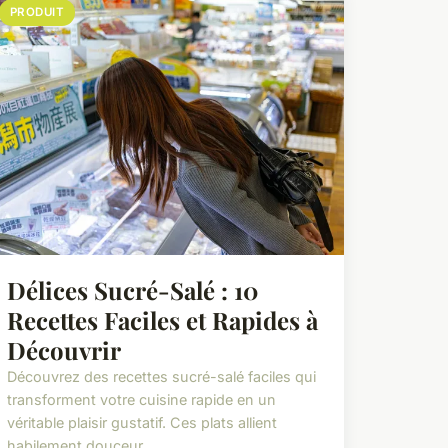
PRODUIT
Délices Sucré-Salé : 10
Recettes Faciles et Rapides à
Découvrir
Découvrez des recettes sucré-salé faciles qui
transforment votre cuisine rapide en un
véritable plaisir gustatif. Ces plats allient
habilement douceur...