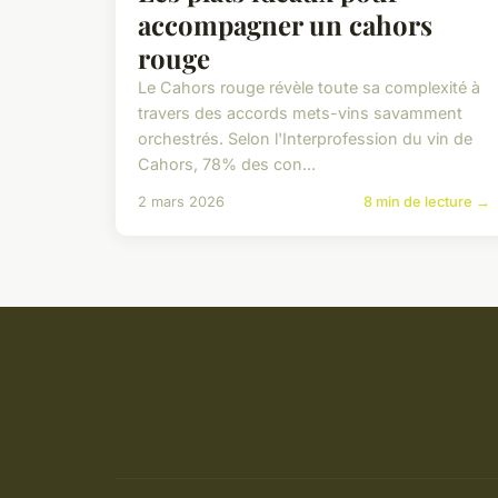
accompagner un cahors
rouge
Le Cahors rouge révèle toute sa complexité à
travers des accords mets-vins savamment
orchestrés. Selon l'Interprofession du vin de
Cahors, 78% des con...
2 mars 2026
8 min de lecture →