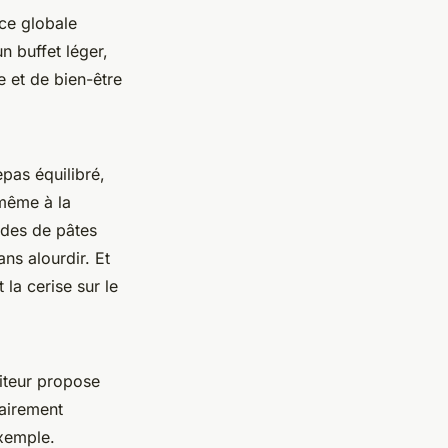
ce globale
n buffet léger,
e et de bien-être
pas équilibré,
 même à la
lades de pâtes
ns alourdir. Et
 la cerise sur le
aiteur propose
lairement
exemple.