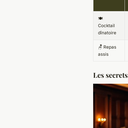
🍽️
Cocktail
dînatoire
🪑 Repas
assis
Les secrets