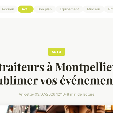
Accueil
Actu
Bon plan
Equipement
Minceur
Pr
ACTU
traiteurs à Montpelli
ublimer vos événemen
Anicette
•
03/07/2026 12:16
•
8 min de lecture