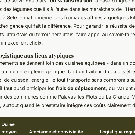
est de servir des plats
100 % faits maison
, à base d’ingrédie
 des légumes cueillis à l’aube dans les maraîchers de l’Héra
 à Sète le matin même, des fromages affinés à quelques kil
d’exigence qui fait la différence. Pour garantir la réussite d
s ultra-frais du terroir héraultais, faire appel au savoir-fai
 un excellent choix.
ogistique aux lieux atypiques
ements se tiennent loin des cuisines équipées - dans un do
 ou même en pleine garrigue. Un bon traiteur doit alors êtr
el de cuisson, énergie, le tout transporté sans compromis sur
il faut aussi anticiper les
frais de déplacement
, qui varient 
our des communes comme Palavas-les-Flots ou La Grande-Mot
 surtout quand le prestataire intègre ces coûts clairement d
Durée
moyen
Ambiance et convivialité
Logistique requ