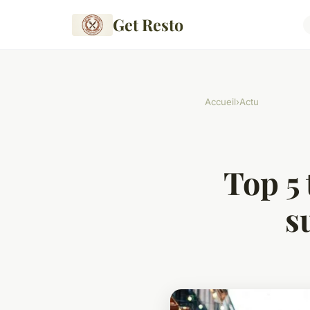
Get Resto
Accueil
›
Actu
Top 5 
s