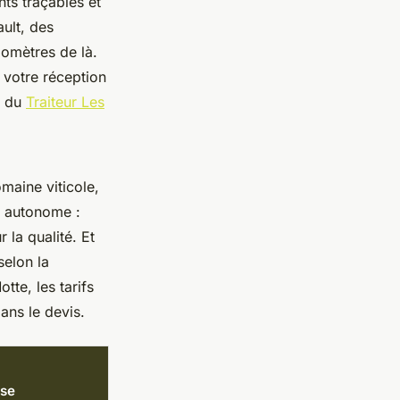
nts traçables et
ult, des
omètres de là.
e votre réception
re du
Traiteur Les
maine viticole,
e autonome :
 la qualité. Et
selon la
te, les tarifs
ans le devis.
ise