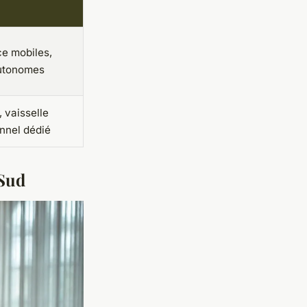
ce mobiles,
autonomes
, vaisselle
nnel dédié
 Sud