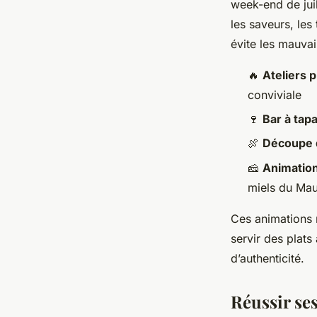
week-end de juil
les saveurs, les
évite les mauvai
🔥
Ateliers 
conviviale
🍷
Bar à tap
🍖
Découpe d
🧀
Animatio
miels du Ma
Ces animations n
servir des plats 
d’authenticité.
Réussir se