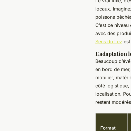
Le vrai luxe, c’
locaux. Imaginez
poissons pêchés
C’est ce niveau 
avec des produit
Sens du Lez
est
L'adaptation l
Beaucoup d’évén
en bord de mer,
mobilier, matéri
côté logistique, 
localisation. P
restent modérés,
Format