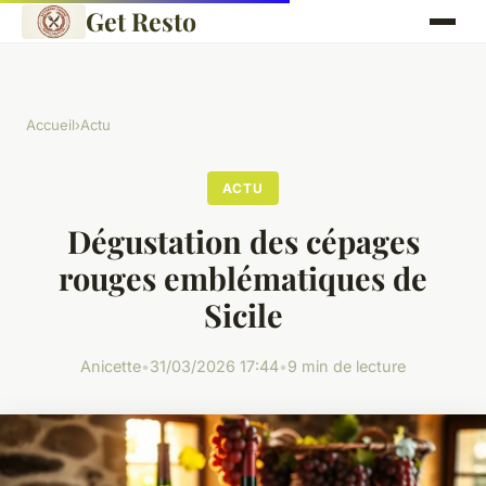
Get Resto
Accueil
›
Actu
ACTU
Dégustation des cépages
rouges emblématiques de
Sicile
Anicette
•
31/03/2026 17:44
•
9 min de lecture