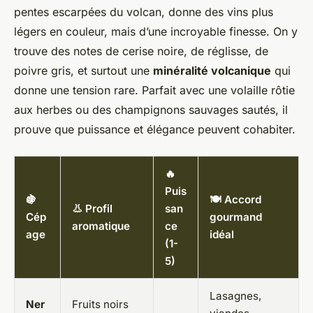
pentes escarpées du volcan, donne des vins plus
légers en couleur, mais d’une incroyable finesse. On y
trouve des notes de cerise noire, de réglisse, de
poivre gris, et surtout une
minéralité volcanique
qui
donne une tension rare. Parfait avec une volaille rôtie
aux herbes ou des champignons sauvages sautés, il
prouve que puissance et élégance peuvent cohabiter.
🔥
Puis
🍇
🍽️ Accord
👃 Profil
san
Cép
gourmand
aromatique
ce
age
idéal
(1-
5)
Lasagnes,
Ner
Fruits noirs