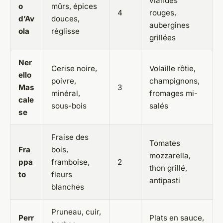
viandes
o
mûrs, épices
4
rouges,
d’Av
douces,
aubergines
ola
réglisse
grillées
Ner
Cerise noire,
Volaille rôtie,
ello
poivre,
champignons,
Mas
3
minéral,
fromages mi-
cale
sous-bois
salés
se
Fraise des
Tomates
Fra
bois,
mozzarella,
ppa
framboise,
2
thon grillé,
to
fleurs
antipasti
blanches
Pruneau, cuir,
Perr
Plats en sauce,