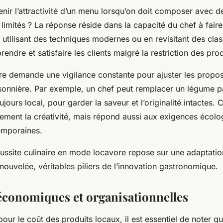
ir l’attractivité d’un menu lorsqu’on doit composer avec de
 limités ? La réponse réside dans la capacité du chef à fair
 utilisant des techniques modernes ou en revisitant des class
rendre et satisfaire les clients malgré la restriction des prod
e demande une vigilance constante pour ajuster les proposi
aisonnière. Par exemple, un chef peut remplacer un légume p
ours local, pour garder la saveur et l’originalité intactes. Ce
lement la créativité, mais répond aussi aux exigences écolo
emporaines.
ssite culinaire en mode locavore repose sur une adaptation 
enouvelée, véritables piliers de l’innovation gastronomique.
économiques et organisationnelles
our le coût des produits locaux, il est essentiel de noter q