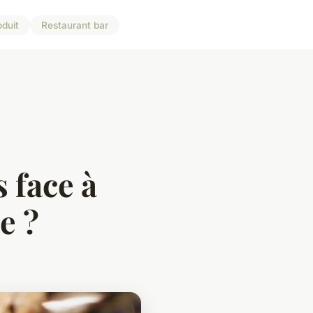
oduit
Restaurant bar
s face à
e ?