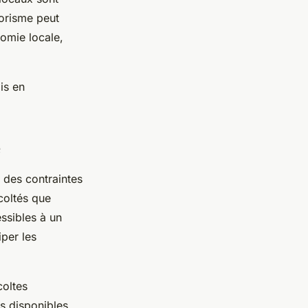
vorisme peut
omie locale,
is en
é
t des contraintes
coltés que
essibles à un
iper les
coltes
ts disponibles