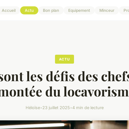
Accueil
Actu
Bon plan
Equipement
Minceur
Pr
ACTU
ont les défis des chef
 montée du locavorism
Héloïse
•
23 juillet 2025
•
4 min de lecture