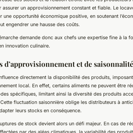
ur assurer un approvisionnement constant et fiable. Le loca
er une opportunité économique positive, en soutenant l’écon
ut engendrer une hausse des coûts.
émarche demande donc aux chefs une expertise fine à la fo
en innovation culinaire.
s d’approvisionnement et de saisonnalit
influence directement la disponibilité des produits, imposan
nnement local. En effet, certains aliments ne peuvent être ré
des spécifiques, limitant ainsi la diversité des produits acc
tte fluctuation saisonnière oblige les distributeurs à antic
 adapter leurs stocks en conséquence.
uptures de stock devient alors un défi majeur. En cas de ré
affectées par des aléas climatiques, la variabilité des produi