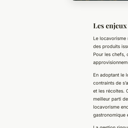
Les enjeux
Le locavorisme 
des produits iss
Pour les chefs, 
approvisionneme
En adoptant le l
contraints de s’
et les récoltes. 
meilleur parti de
locavorisme enco
gastronomique e
La gestion rigou