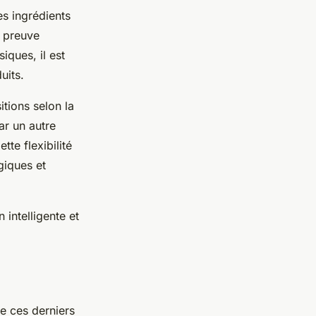
s ingrédients
e preuve
iques, il est
uits.
tions selon la
ar un autre
tte flexibilité
giques et
intelligente et
ue ces derniers