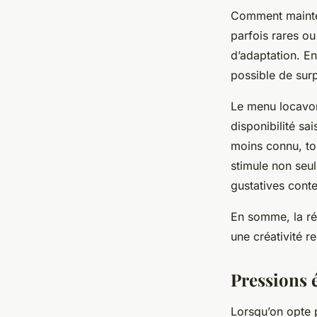
Comment mainten
parfois rares ou
d’adaptation. En
possible de surp
Le menu locavor
disponibilité s
moins connu, touj
stimule non seu
gustatives cont
En somme, la réu
une créativité r
Pressions 
Lorsqu’on opte p