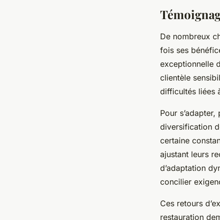
Témoignage
De nombreux che
fois ses bénéfic
exceptionnelle d
clientèle sensib
difficultés liées
Pour s’adapter, 
diversification 
certaine constan
ajustant leurs r
d’adaptation dy
concilier exige
Ces retours d’e
restauration dem