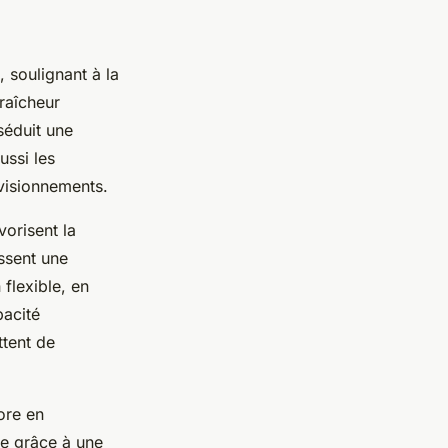
 soulignant à la
fraîcheur
séduit une
ussi les
rovisionnements.
vorisent la
issent une
flexible, en
pacité
ttent de
ore en
le grâce à une