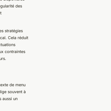
égularité des
t
es stratégies
cal. Cela réduit
ctuations
ux contraintes
urs.
ntexte de menu
blige souvent à
s aussi un