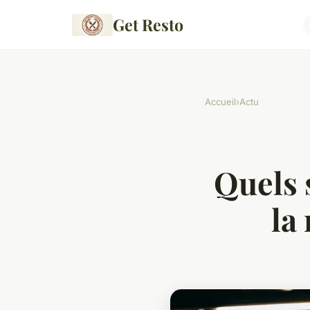
Get Resto
Accueil
›
Actu
Quels s
la