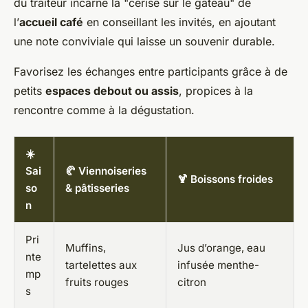
du traiteur incarne la "cerise sur le gâteau" de
l’
accueil café
en conseillant les invités, en ajoutant
une note conviviale qui laisse un souvenir durable.
Favorisez les échanges entre participants grâce à de
petits
espaces debout ou assis
, propices à la
rencontre comme à la dégustation.
☀️
Sai
🥐 Viennoiseries
🍹 Boissons froides
so
& pâtisseries
n
Pri
Muffins,
Jus d’orange, eau
nte
tartelettes aux
infusée menthe-
mp
fruits rouges
citron
s