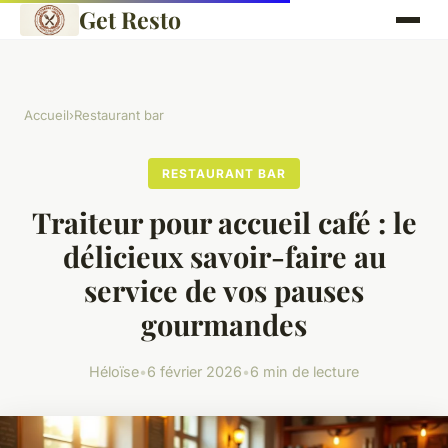
Get Resto
Accueil
›
Restaurant bar
RESTAURANT BAR
Traiteur pour accueil café : le
délicieux savoir-faire au
service de vos pauses
gourmandes
Héloïse
•
6 février 2026
•
6 min de lecture